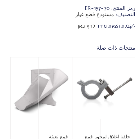
رمز المنتج:
70-ER-157
التصنيف:
مستودع قطع غيار
לקבלת הצעת מחיר
לחץ כאן
منتجات ذات صلة
حلقة اغلاق لمحور قمع
قمع تعبئة