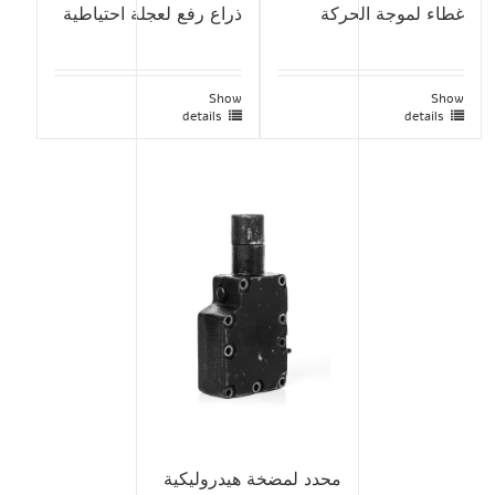
غطاء لموجة الحركة
ذراع رفع لعجلة احتياطية
Show
Show
details
details
محدد لمضخة هيدروليكية