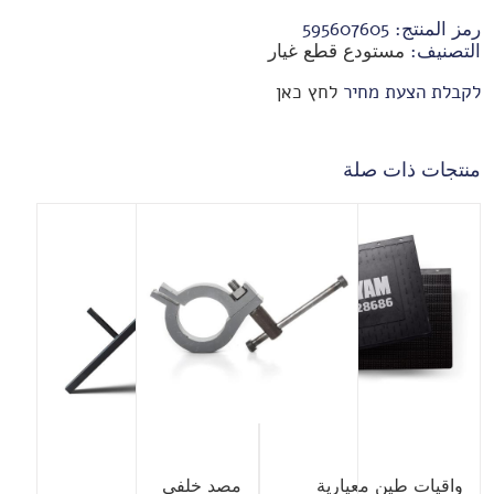
رمز المنتج:
595607605
التصنيف:
مستودع قطع غيار
לקבלת הצעת מחיר
לחץ כאן
منتجات ذات صلة
واقيات طين معيارية
مصد خلفي