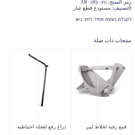
رمز المنتج:
70-ER-283
التصنيف:
مستودع قطع غيار
לקבלת הצעת מחיר
לחץ כאן
منتجات ذات صلة
قمع رقبة لخلاط ليبر
ذراع رفع لعجلة احتياطية