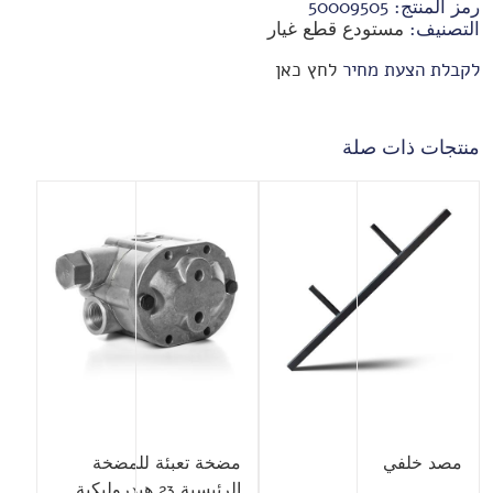
رمز المنتج:
50009505
التصنيف:
مستودع قطع غيار
לקבלת הצעת מחיר
לחץ כאן
منتجات ذات صلة
مصد خلفي
مضخة تعبئة للمضخة
الرئيسية 23 هيدروليكية