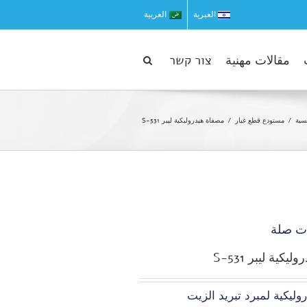
العبرية
العربية
مقالات مهنية
צור קשר
سية
مستودع قطع غيار
مصفاة هيدروليكية ليبر S-531
ت صلة
كية ليبر S-531
ليكية لمبرد تبريد الزيت