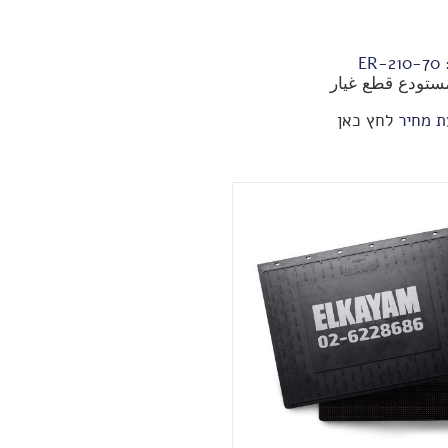
:
70-ER-210
ستودع قطع غيار
ת מחיר
לחץ כאן