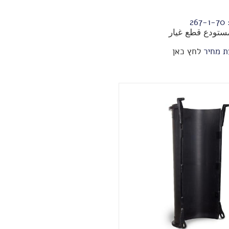
:
70-1-267
ستودع قطع غيار
ת מחיר
לחץ כאן