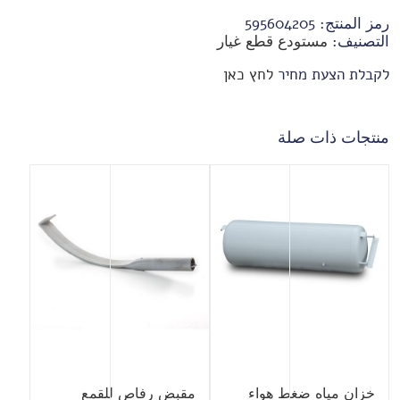
رمز المنتج:
595604205
التصنيف:
مستودع قطع غيار
לקבלת הצעת מחיר
לחץ כאן
منتجات ذات صلة
خزان مياه ضغط هواء
مقبض رفاص للقمع