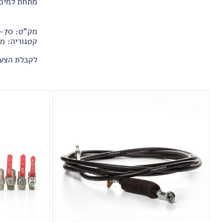
מתחת למיכל
מק"ט:
70-ER-208
קטגוריה:
מח
לקבלת הצע