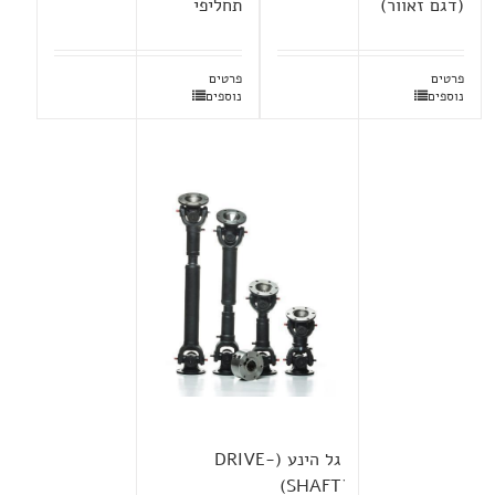
(דגם זאוור)
תחליפי
פרטים
פרטים
נוספים
נוספים
גל הינע (DRIVE-
SHAFTׂ)