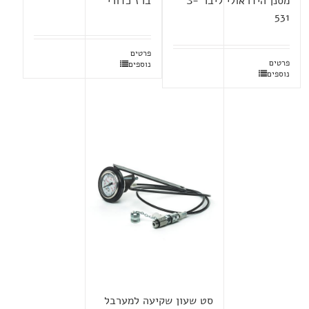
מסנן הידראולי ליבר S-
ברז כדורי
531
פרטים
פרטים
נוספים
נוספים
סט שעון שקיעה למערבל