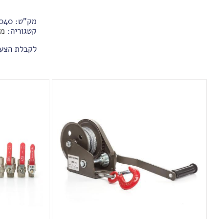
מק"ט:
040
קטגוריה:
מח
לקבלת הצע