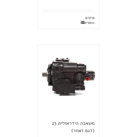
פרטים
נוספים
משאבה הידראולית 23
(דגם זאוור)