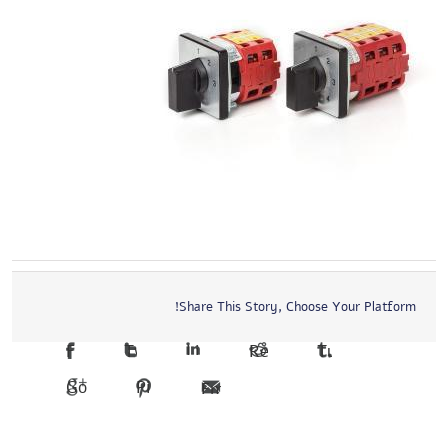
Share This Story, Choose Your Platform!
Facebook
Twitter
LinkedIn
Reddit
Tumblr
Google +1
Pinterest
Email