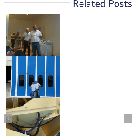
Related Posts
ה
Next
Previous