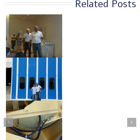
Related Posts
ה
Next
Previous